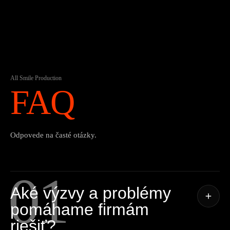
All Smile Production
FAQ
Odpovede na časté otázky.
01
Aké výzvy a problémy
pomáhame firmám
riešiť?