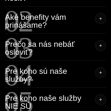
02
Aké benefity vám
prinášame?
03
Prečo sa nás nebáť
osloviť?
04
Pre koho sú naše
služby?
05
Pre koho naše služby
NIE SÚ