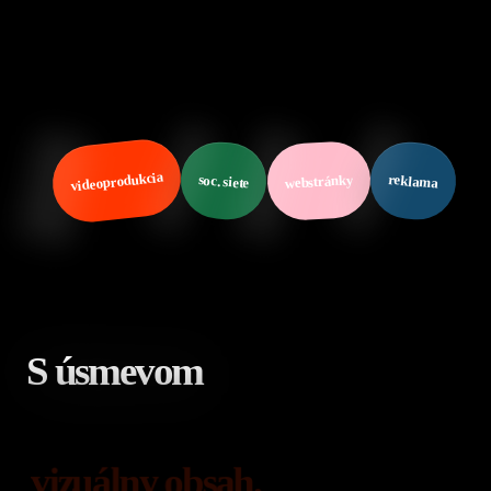
videoprodukcia
reklama
webstránky
soc. siete
S úsmevom tvoríme 
S úsmevom
vizuálny obsah.