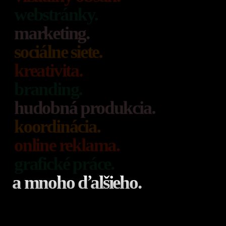
webstránky.
marketing.
sociálne siete.
kreativita.
branding.
hudobná produkcia.
koordinácia.
online reklama.
grafické práce.
a mnoho ďalšieho.