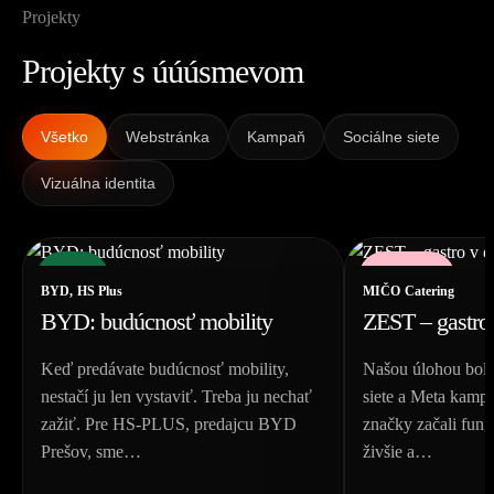
Projekty
Projekty s úúúsmevom
Všetko
Webstránka
Kampaň
Sociálne siete
Vizuálna identita
Kampaň
Sociálne siete
BYD, HS Plus
MIČO Catering
BYD: budúcnosť mobility
ZEST – gastro 
Keď predávate budúcnosť mobility,
Našou úlohou bolo
nestačí ju len vystaviť. Treba ju nechať
siete a Meta kampa
zažiť. Pre HS-PLUS, predajcu BYD
značky začali fung
Prešov, sme…
živšie a…